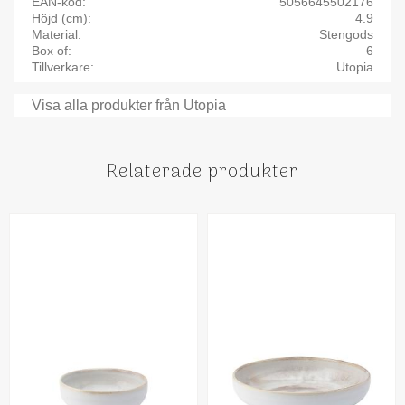
EAN-kod
5056645502176
Höjd (cm)
4.9
Material
Stengods
Box of
6
Tillverkare
Utopia
Visa alla produkter från Utopia
Relaterade produkter