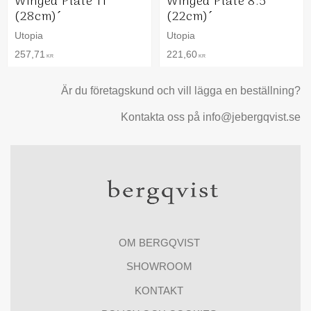
Winged Plate 11´
Winged Plate 8.5´
(28cm)´
(22cm)´
Utopia
Utopia
257,71
221,60
KR
KR
Är du företagskund och vill lägga en beställning?
Kontakta oss på info@jebergqvist.se
OM BERGQVIST
SHOWROOM
KONTAKT