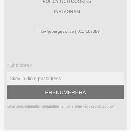
POLICY OCH COOKIES
INSTAGRAM
info@jebergqvist.se | 011-107059
Nyhetsbrev
PRENUMERERA
Dina personuppgifter behandlas i enlighet med vår
integritetspolicy
.