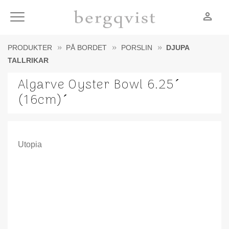
person_outline
Meny
PRODUKTER
PÅ BORDET
PORSLIN
DJUPA
TALLRIKAR
Algarve Oyster Bowl 6.25´
(16cm)´
Utopia