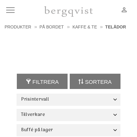
person_outline
Meny
PRODUKTER
PÅ BORDET
KAFFE & TE
TELÅDOR
FILTRERA
SORTERA
Prisintervall
239
240
Tillverkare
Select Concept
3
Buffé på lager