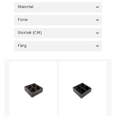
Buffé
1
Material
Ek
3
Form
Storlek (CM)
11 - 20
3
Färg
Svart
Trä