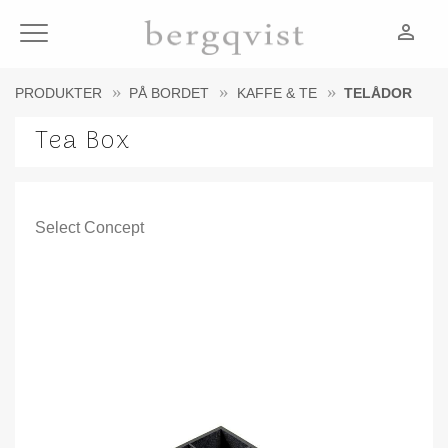
person_outline
Meny
PRODUKTER
PÅ BORDET
KAFFE & TE
TELÅDOR
Tea Box
Select Concept