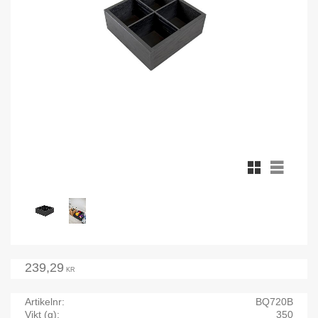
Rutnätsvy
Listvy
239,29
KR
Artikelnr
BQ720B
Vikt (g)
350