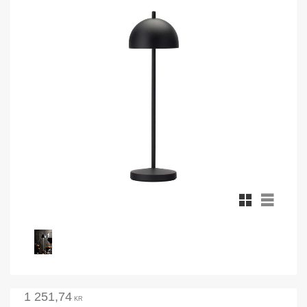
Rutnätsvy
Listvy
1 251,74
KR