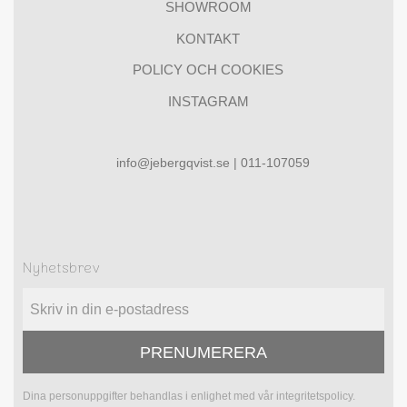
SHOWROOM
KONTAKT
POLICY OCH COOKIES
INSTAGRAM
info@jebergqvist.se | 011-107059
Nyhetsbrev
PRENUMERERA
Dina personuppgifter behandlas i enlighet med vår
integritetspolicy
.