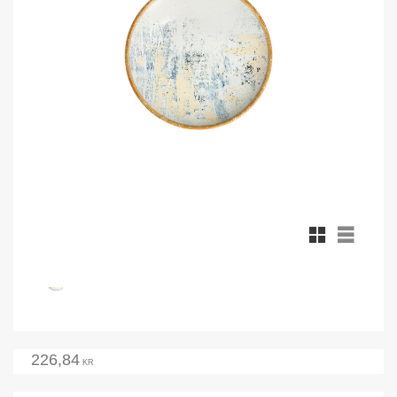
Rutnätsvy
Listvy
226,84
KR