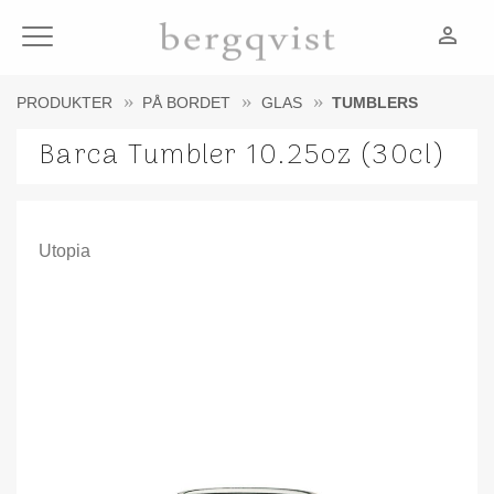
person_outline
Meny
PRODUKTER
PÅ BORDET
GLAS
TUMBLERS
Barca Tumbler 10.25oz (30cl)
Utopia