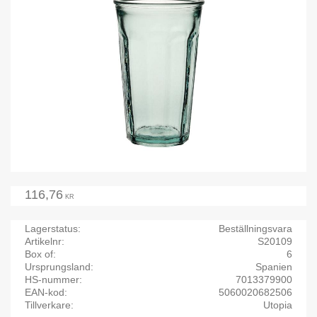
116,76
KR
Lagerstatus
Beställningsvara
Artikelnr
S20109
Box of
6
Ursprungsland
Spanien
HS-nummer
7013379900
EAN-kod
5060020682506
Tillverkare
Utopia