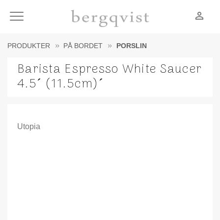
person_outline
Meny
PRODUKTER
PÅ BORDET
PORSLIN
Barista Espresso White Saucer
4.5´ (11.5cm)´
Utopia