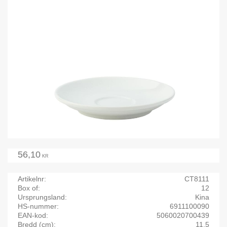
56,10
KR
Artikelnr
CT8111
Box of
12
Ursprungsland
Kina
HS-nummer
6911100090
EAN-kod
5060020700439
Bredd (cm)
11,5