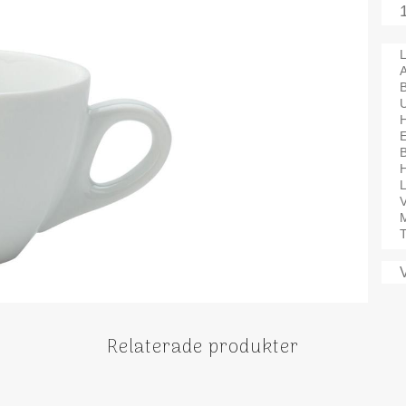
L
A
B
H
V
M
T
Relaterade produkter