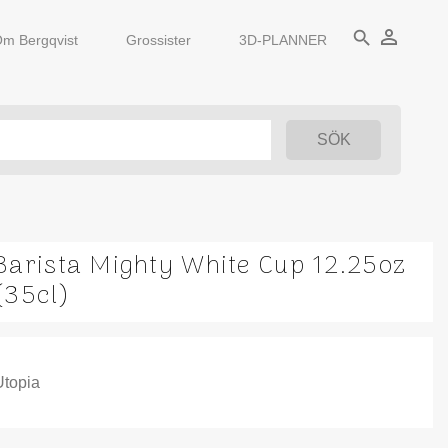
person_outline
search
m Bergqvist
Grossister
3D-PLANNER
Barista Mighty White Cup 12.25oz
(35cl)
Utopia