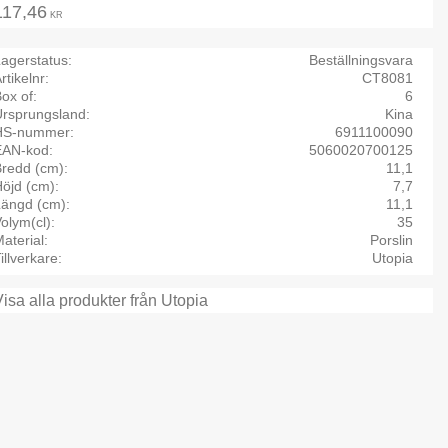
117,46
KR
agerstatus
Beställningsvara
rtikelnr
CT8081
ox of
6
Ursprungsland
Kina
HS-nummer
6911100090
EAN-kod
5060020700125
Bredd (cm)
11,1
öjd (cm)
7,7
Längd (cm)
11,1
olym(cl)
35
aterial
Porslin
illverkare
Utopia
Visa alla produkter från Utopia