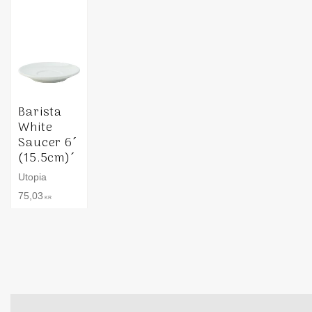
Barista
White
Saucer 6´
(15.5cm)´
Utopia
75,03
KR