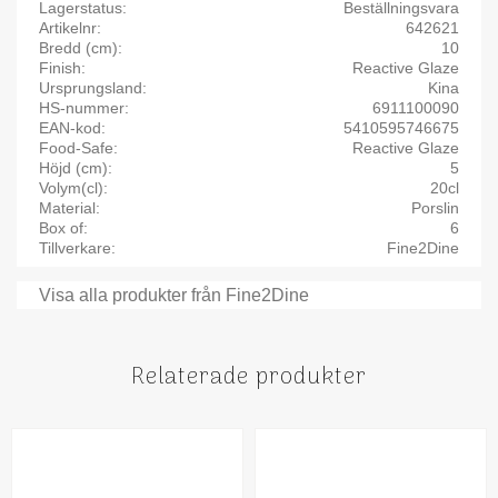
Lagerstatus
Beställningsvara
Artikelnr
642621
Bredd (cm)
10
Finish
Reactive Glaze
Ursprungsland
Kina
HS-nummer
6911100090
EAN-kod
5410595746675
Food-Safe
Reactive Glaze
Höjd (cm)
5
Volym(cl)
20cl
Material
Porslin
Box of
6
Tillverkare
Fine2Dine
Visa alla produkter från Fine2Dine
Relaterade produkter