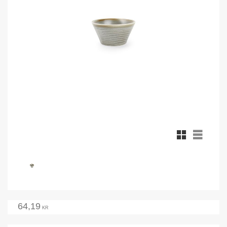
Rutnätsvy
Listvy
64,19
KR