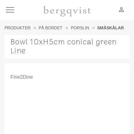
person_outline
Meny
PRODUKTER
PÅ BORDET
PORSLIN
SMÅSKÅLAR
Bowl 10xH5cm conical green
Line
Fine2Dine