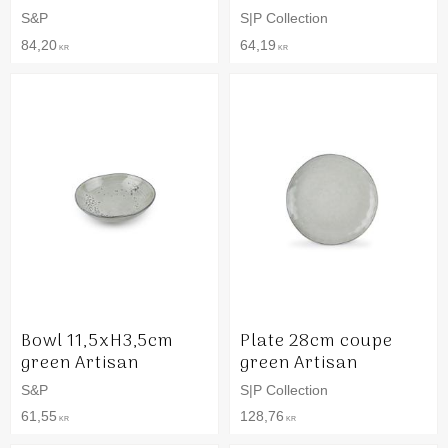
S&P
S|P Collection
84,20
64,19
KR
KR
Bowl 11,5xH3,5cm
Plate 28cm coupe
green Artisan
green Artisan
S&P
S|P Collection
61,55
128,76
KR
KR