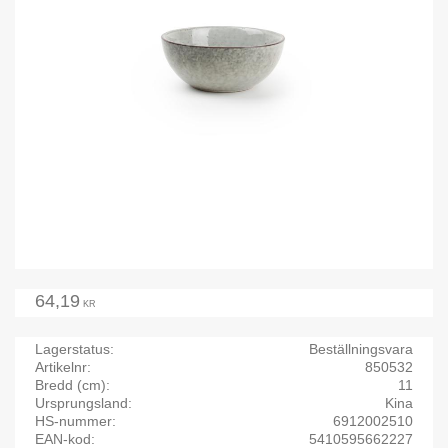
64,19
KR
Lagerstatus
Beställningsvara
Artikelnr
850532
Bredd (cm)
11
Ursprungsland
Kina
HS-nummer
6912002510
EAN-kod
5410595662227