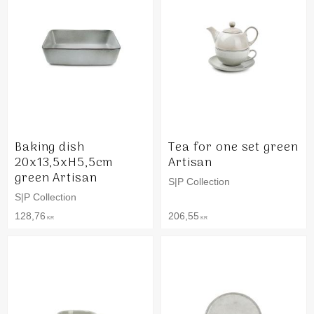
Baking dish
Tea for one set green
20x13,5xH5,5cm
Artisan
green Artisan
S|P Collection
S|P Collection
128,76
206,55
KR
KR