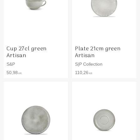
Cup 27cl green
Plate 21cm green
Artisan
Artisan
S&P
S|P Collection
50,98
110,26
KR
KR