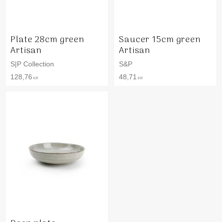
Plate 28cm green
Saucer 15cm green
Artisan
Artisan
S|P Collection
S&P
128,76
48,71
KR
KR