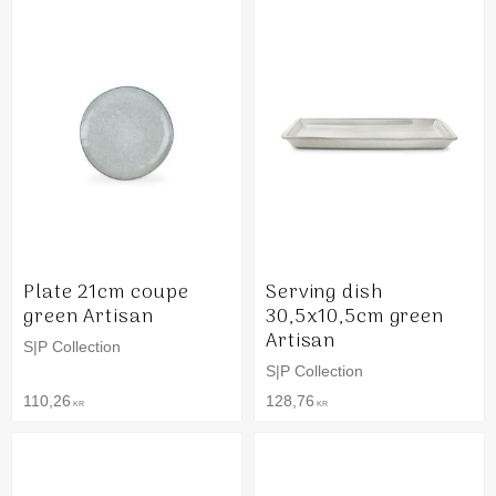
Plate 21cm coupe
Serving dish
green Artisan
30,5x10,5cm green
Artisan
S|P Collection
S|P Collection
110,26
128,76
KR
KR