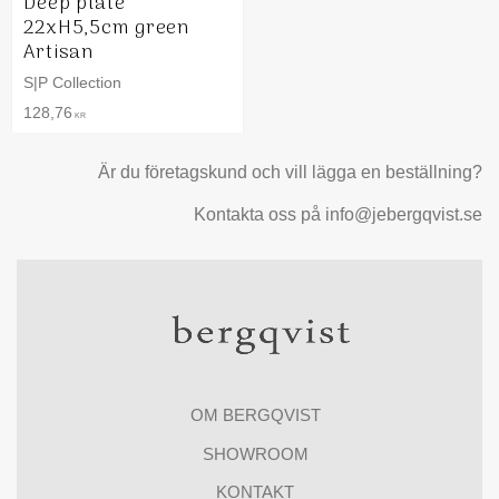
Deep plate
22xH5,5cm green
Artisan
S|P Collection
128,76
KR
Är du företagskund och vill lägga en beställning?
Kontakta oss på info@jebergqvist.se
OM BERGQVIST
SHOWROOM
KONTAKT