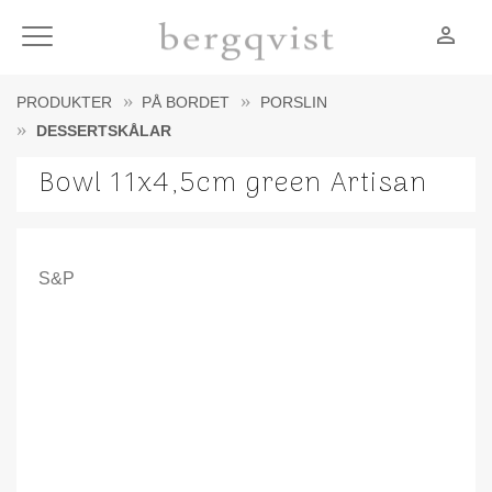
person_outline
Meny
PRODUKTER
PÅ BORDET
PORSLIN
DESSERTSKÅLAR
Bowl 11x4,5cm green Artisan
S&P