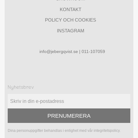
KONTAKT
POLICY OCH COOKIES
INSTAGRAM
info@jebergqvist.se | 011-107059
Nyhetsbrev
PRENUMERERA
Dina personuppgifter behandlas i enlighet med vår
integritetspolicy
.