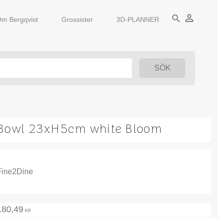
person_outline
search
m Bergqvist
Grossister
3D-PLANNER
Bowl 23xH5cm white Bloom
Fine2Dine
180,49
KR