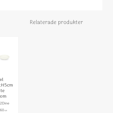
Relaterade produkter
wl
xH5cm
ite
oom
e2Dine
,60
KR