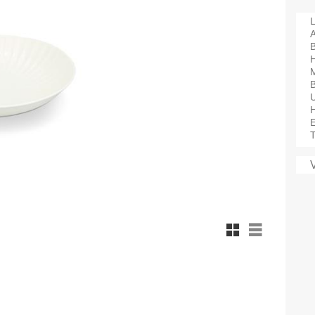
L
A
H
M
B
T
Rutnätsvy
Listvy