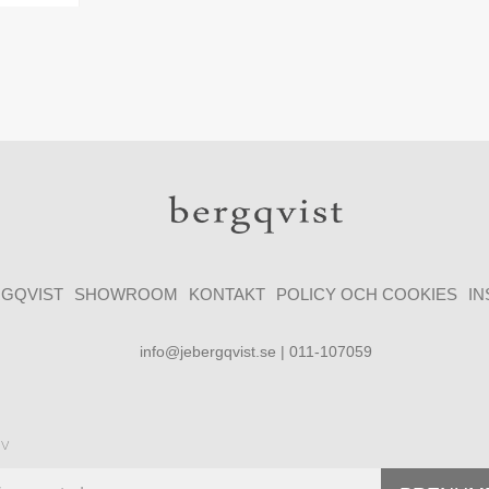
GQVIST
SHOWROOM
KONTAKT
POLICY OCH COOKIES
I
info@jebergqvist.se | 011-107059
ev