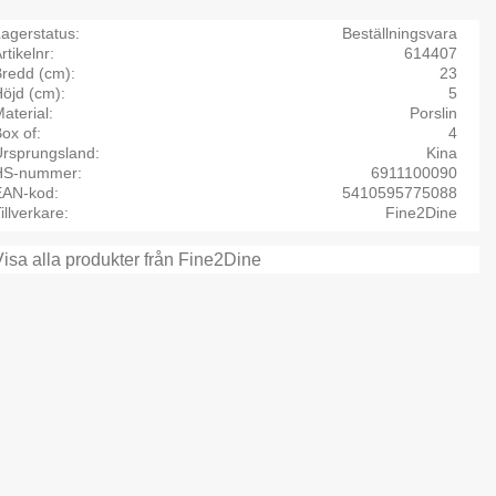
agerstatus
Beställningsvara
rtikelnr
614407
Bredd (cm)
23
öjd (cm)
5
aterial
Porslin
ox of
4
Ursprungsland
Kina
HS-nummer
6911100090
EAN-kod
5410595775088
illverkare
Fine2Dine
Visa alla produkter från Fine2Dine