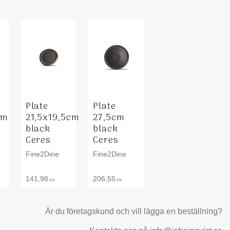
Plate
Plate
cm
21,5x19,5cm
27,5cm
black
black
Ceres
Ceres
Fine2Dine
Fine2Dine
141,98
206,55
KR
KR
Är du företagskund och vill lägga en beställning?