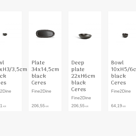
wl
Plate
Deep
Bowl
5xH3/3,5cm
34x14,5cm
plate
10xH5/6
ack
black
22xH6cm
black
res
Ceres
black
Ceres
Ceres
e2Dine
Fine2Dine
Fine2Dine
Fine2Dine
91
206,55
206,55
64,19
KR
KR
KR
KR