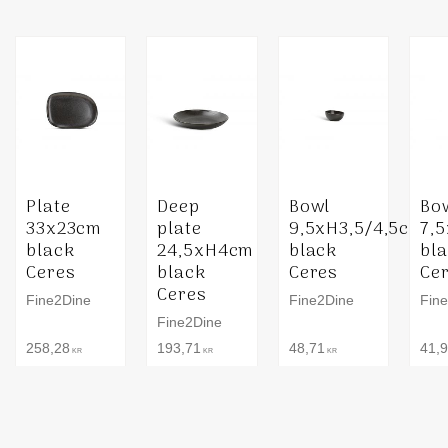
Plate
Deep
Bowl
Bo
33x23cm
plate
9,5xH3,5/4,5cm
7,
black
24,5xH4cm
black
bl
Ceres
black
Ceres
Ce
Ceres
Fine2Dine
Fine2Dine
Fin
Fine2Dine
258,28
193,71
48,71
41,
KR
KR
KR