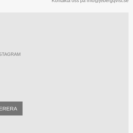
Kontakta oss på info@jebergqvist.se
NSTAGRAM
ERERA