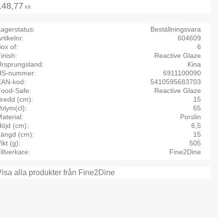
148,77
KR
agerstatus
Beställningsvara
rtikelnr
604609
ox of
6
inish
Reactive Glaze
Ursprungsland
Kina
HS-nummer
6911100090
EAN-kod
5410595683703
Food-Safe
Reactive Glaze
Bredd (cm)
15
olym(cl)
65
aterial
Porslin
öjd (cm)
6,5
Längd (cm)
15
ikt (g)
505
illverkare
Fine2Dine
Visa alla produkter från Fine2Dine