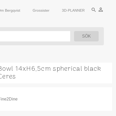
person_outline
search
m Bergqvist
Grossister
3D-PLANNER
Bowl 14xH6,5cm spherical black
Ceres
Fine2Dine