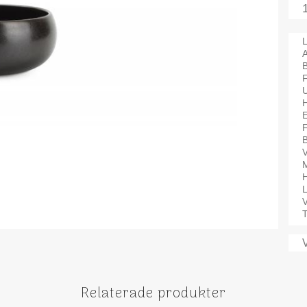
L
A
B
F
V
M
H
V
T
Relaterade produkter