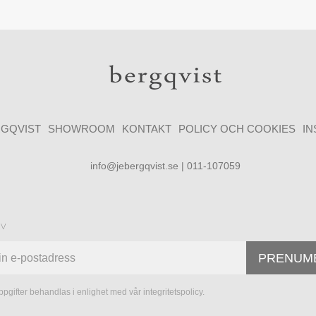
GQVIST
SHOWROOM
KONTAKT
POLICY OCH COOKIES
I
info@jebergqvist.se | 011-107059
ev
PRENUM
pgifter behandlas i enlighet med vår
integritetspolicy
.