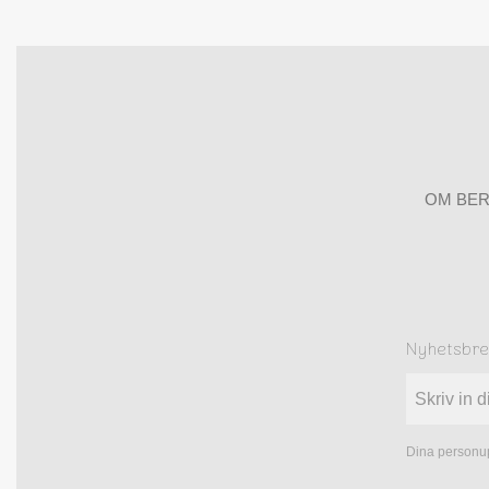
OM BER
Nyhetsbr
Dina personup