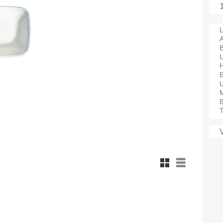
L
A
M
B
T
Rutnätsvy
Listvy