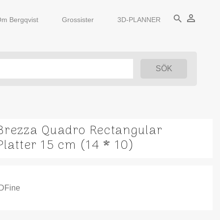
person_outline
search
m Bergqvist
Grossister
3D-PLANNER
Brezza Quadro Rectangular
Platter 15 cm (14 * 10)
IDFine