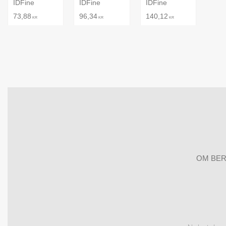
IDFine
IDFine
IDFine
73,88
96,34
140,12
KR
KR
KR
OM BER