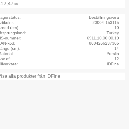
112,47
KR
agerstatus
Beställningsvara
rtikelnr
20004-153115
Bredd (cm)
10
Ursprungsland
Turkey
HS-nummer
6911.10.00.00.19
EAN-kod
8684266237305
Längd (cm)
14
aterial
Porslin
ox of
12
illverkare
IDFine
Visa alla produkter från IDFine