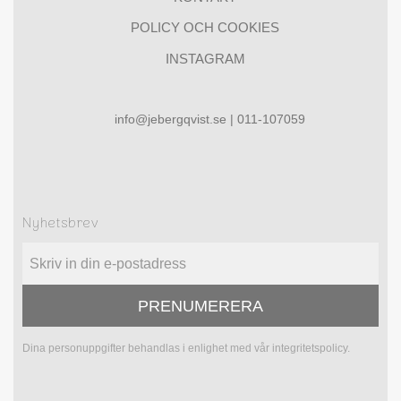
POLICY OCH COOKIES
INSTAGRAM
info@jebergqvist.se | 011-107059
Nyhetsbrev
PRENUMERERA
Dina personuppgifter behandlas i enlighet med vår
integritetspolicy
.