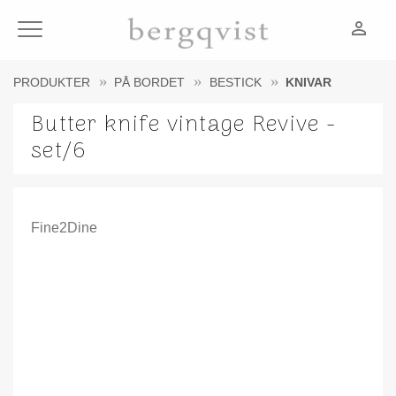
person_outline
Meny
PRODUKTER
PÅ BORDET
BESTICK
KNIVAR
Butter knife vintage Revive -
set/6
Fine2Dine