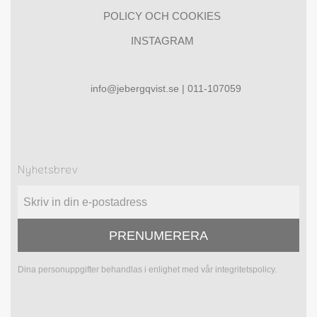
POLICY OCH COOKIES
INSTAGRAM
info@jebergqvist.se | 011-107059
Nyhetsbrev
PRENUMERERA
Dina personuppgifter behandlas i enlighet med vår
integritetspolicy
.