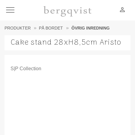
person_outline
Meny
PRODUKTER
PÅ BORDET
ÖVRIG INREDNING
Cake stand 28xH8,5cm Aristo
S|P Collection