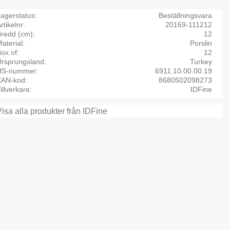
agerstatus
Beställningsvara
rtikelnr
20169-111212
Bredd (cm)
12
aterial
Porslin
ox of
12
Ursprungsland
Turkey
HS-nummer
6911.10.00.00.19
EAN-kod
8680502098273
illverkare
IDFine
Visa alla produkter från IDFine