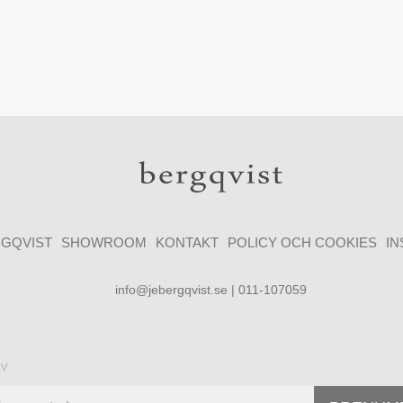
GQVIST
SHOWROOM
KONTAKT
POLICY OCH COOKIES
I
info@jebergqvist.se | 011-107059
ev