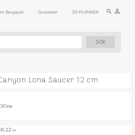
person_outline
search
m Bergqvist
Grossister
3D-PLANNER
Canyon Lona Saucer 12 cm
IDFine
48,12
KR