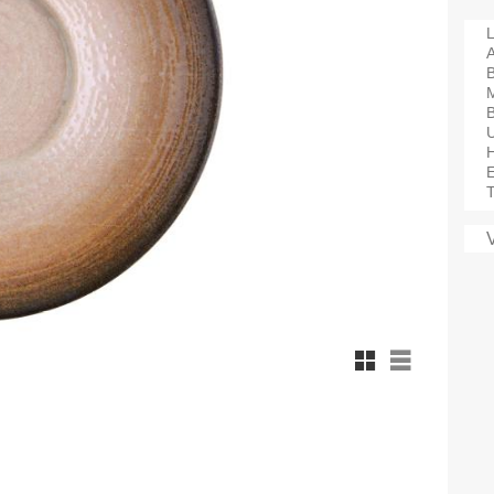
L
A
M
B
T
Rutnätsvy
Listvy