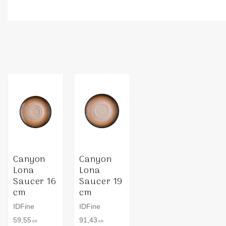
Canyon
Canyon
Lona
Lona
Saucer 16
Saucer 19
cm
cm
IDFine
IDFine
59,55
91,43
KR
KR