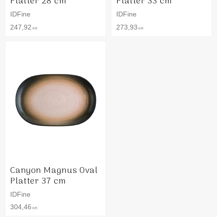
Platter 28 cm
Platter 33 cm
IDFine
IDFine
247,92
273,93
KR
KR
Canyon Magnus Oval
Platter 37 cm
IDFine
304,46
KR