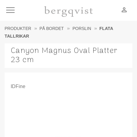
person_outline
Meny
PRODUKTER
PÅ BORDET
PORSLIN
FLATA
TALLRIKAR
Canyon Magnus Oval Platter
23 cm
IDFine