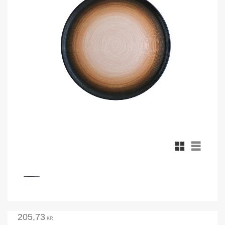
Rutnätsvy
Listvy
205,73
KR