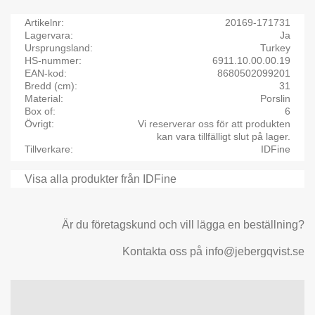
Artikelnr
20169-171731
Lagervara
Ja
Ursprungsland
Turkey
HS-nummer
6911.10.00.00.19
EAN-kod
8680502099201
Bredd (cm)
31
Material
Porslin
Box of
6
Övrigt
Vi reserverar oss för att produkten
kan vara tillfälligt slut på lager.
Tillverkare
IDFine
Visa alla produkter från IDFine
Är du företagskund och vill lägga en beställning?
Kontakta oss på info@jebergqvist.se