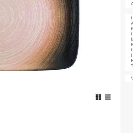
L
A
M
B
T
Rutnätsvy
Listvy