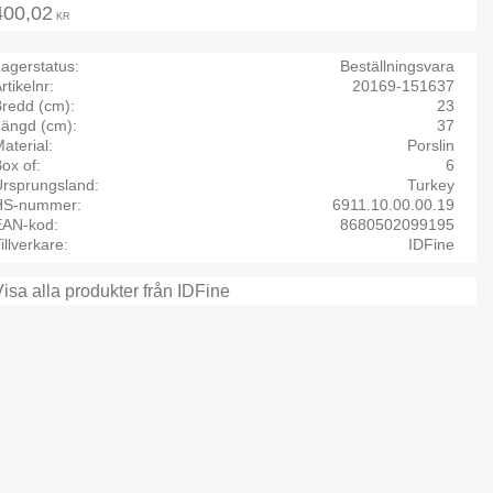
400,02
KR
agerstatus
Beställningsvara
rtikelnr
20169-151637
Bredd (cm)
23
Längd (cm)
37
aterial
Porslin
ox of
6
Ursprungsland
Turkey
HS-nummer
6911.10.00.00.19
EAN-kod
8680502099195
illverkare
IDFine
Visa alla produkter från IDFine