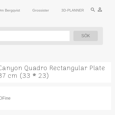
person_outline
search
m Bergqvist
Grossister
3D-PLANNER
Canyon Quadro Rectangular Plate
37 cm (33 * 23)
IDFine