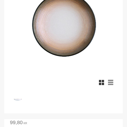
Rutnätsvy
Listvy
99,80
KR