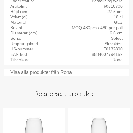
Lagerstatus
Beställningsvara
Artikelnr
60510700
Höjd (cm)
27.5 cm
Volym(cl)
18 cl
Material
Glas
Box of
MOQ 480pcs / 480 per pall
Diameter (cm)
6.6 cm
Serie
Select
Ursprungsland
Slovakien
HS-nummer
70132890
EAN-kod
8584007794152
Tillverkare
Rona
Visa alla produkter från Rona
Relaterade produkter