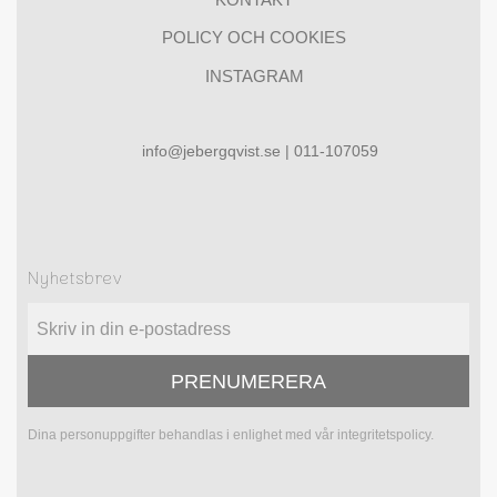
POLICY OCH COOKIES
INSTAGRAM
info@jebergqvist.se | 011-107059
Nyhetsbrev
PRENUMERERA
Dina personuppgifter behandlas i enlighet med vår
integritetspolicy
.