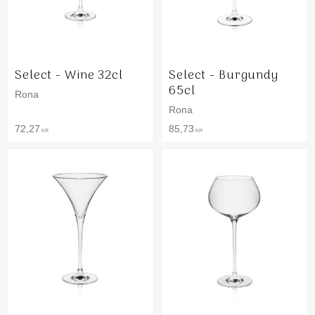
Select - Wine 32cl
Select - Burgundy
65cl
Rona
Rona
72,27
85,73
KR
KR