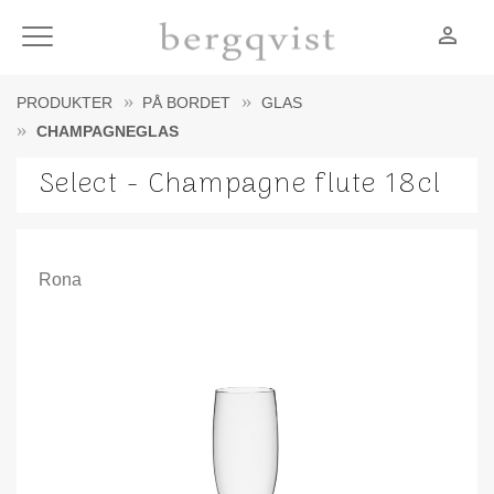
person_outline
Meny
PRODUKTER
PÅ BORDET
GLAS
CHAMPAGNEGLAS
Select - Champagne flute 18cl
Rona