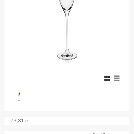
Rutnätsvy
Listvy
73,31
KR