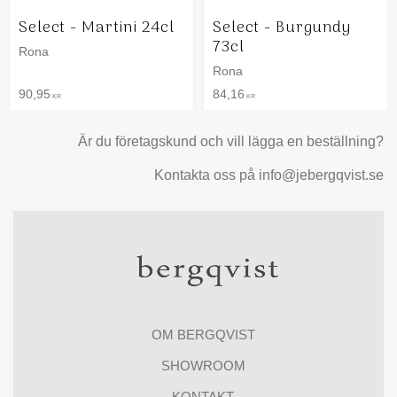
Select - Martini 24cl
Select - Burgundy
73cl
Rona
Rona
90,95
84,16
KR
KR
Är du företagskund och vill lägga en beställning?
Kontakta oss på info@jebergqvist.se
OM BERGQVIST
SHOWROOM
KONTAKT