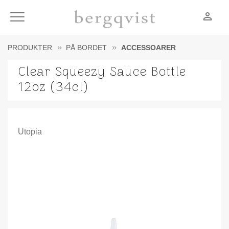
person_outline
Meny
PRODUKTER
PÅ BORDET
ACCESSOARER
Clear Squeezy Sauce Bottle
12oz (34cl)
Utopia