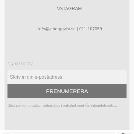
INSTAGRAM
info@jebergqvist.se | 011-107059
Nyhetsbrev
PRENUMERERA
Dina personuppgifter behandlas i enlighet med vår
integritetspolicy
.