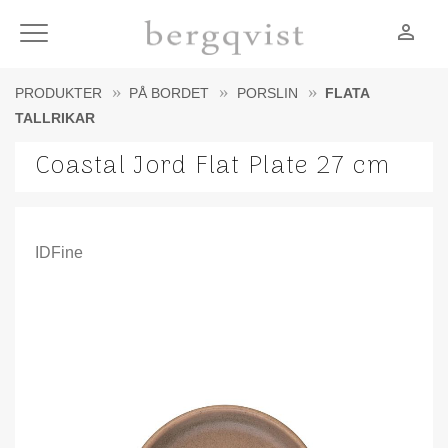
person_outline
Meny
PRODUKTER
PÅ BORDET
PORSLIN
FLATA
TALLRIKAR
Coastal Jord Flat Plate 27 cm
IDFine