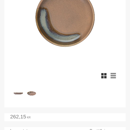
Rutnätsvy
Listvy
262,15
KR