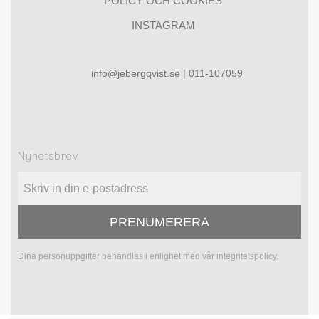
POLICY OCH COOKIES
INSTAGRAM
info@jebergqvist.se | 011-107059
Nyhetsbrev
PRENUMERERA
Dina personuppgifter behandlas i enlighet med vår
integritetspolicy
.