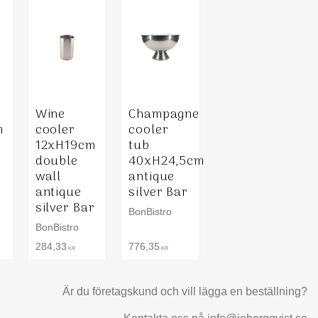
s
Wine
Champagne
m
cooler
cooler
12xH19cm
tub
r
double
40xH24,5cm
wall
antique
antique
silver Bar
silver Bar
BonBistro
BonBistro
284,33
776,35
KR
KR
Är du företagskund och vill lägga en beställning?