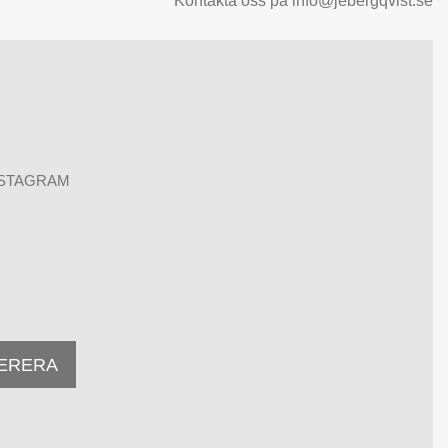
Kontakta oss på info@jebergqvist.se
NSTAGRAM
ERERA