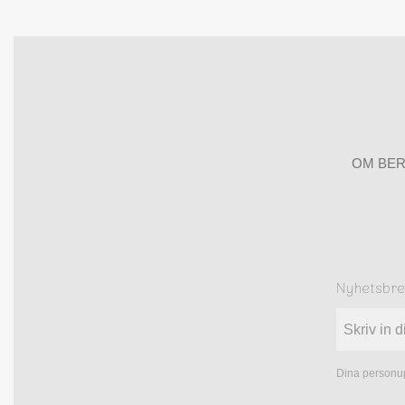
OM BER
Nyhetsbr
Dina personup