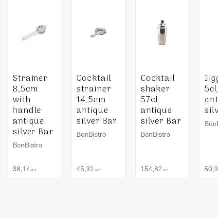
Strainer
Cocktail
Cocktail
Jig
8,5cm
strainer
shaker
5cl
with
14,5cm
57cl
an
handle
antique
antique
sil
antique
silver Bar
silver Bar
BonB
silver Bar
BonBistro
BonBistro
BonBistro
38,14
45,31
154,82
50,
KR
KR
KR