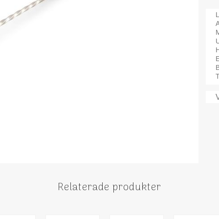
L
A
M
B
T
Relaterade produkter