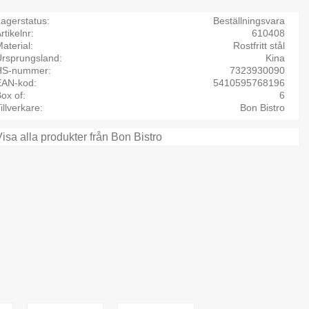
agerstatus
Beställningsvara
rtikelnr
610408
aterial
Rostfritt stål
Ursprungsland
Kina
HS-nummer
7323930090
EAN-kod
5410595768196
ox of
6
illverkare
Bon Bistro
Visa alla produkter från Bon Bistro