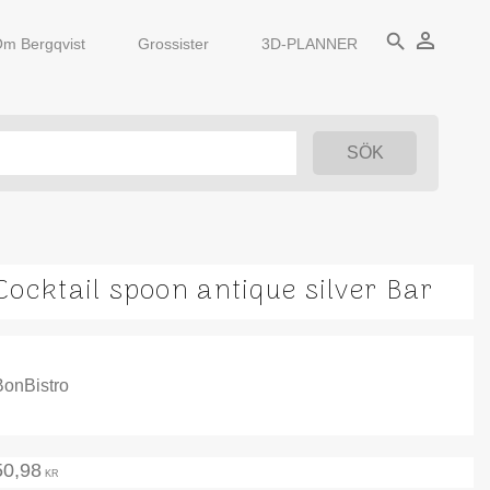
person_outline
search
m Bergqvist
Grossister
3D-PLANNER
Cocktail spoon antique silver Bar
BonBistro
50,98
KR