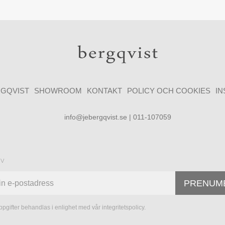
GQVIST
SHOWROOM
KONTAKT
POLICY OCH COOKIES
I
info@jebergqvist.se | 011-107059
ev
PRENUM
pgifter behandlas i enlighet med vår
integritetspolicy
.