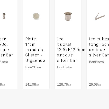
ger
Plate
Ice
Ice cube
/3cl
17cm
bucket
tong 16c
tique
mandala
13,5xH12,5cm
antique
ver Bar
Glister -
antique
silver Ba
Utgående
silver Bar
istro
BonBistro
Fine2Dine
BonBistro
98
141,98
128,76
29,08
KR
KR
KR
KR