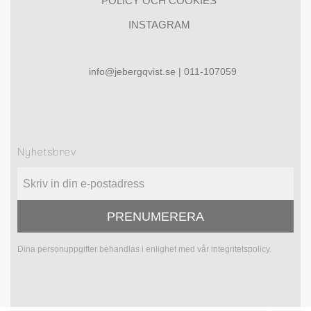
POLICY OCH COOKIES
INSTAGRAM
info@jebergqvist.se | 011-107059
Nyhetsbrev
PRENUMERERA
Dina personuppgifter behandlas i enlighet med vår
integritetspolicy
.