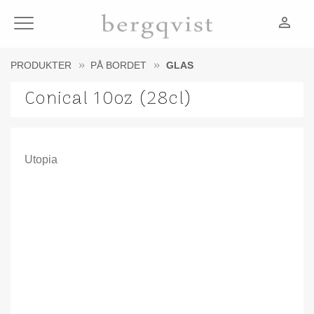
person_outline
Meny
PRODUKTER
PÅ BORDET
GLAS
Conical 10oz (28cl)
Utopia