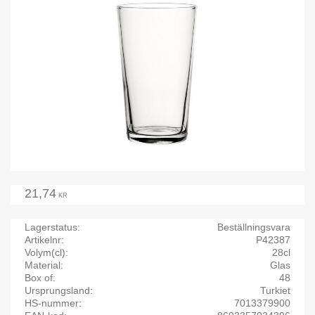
21,74
KR
Lagerstatus
Beställningsvara
Artikelnr
P42387
Volym(cl)
28cl
Material
Glas
Box of
48
Ursprungsland
Turkiet
HS-nummer
7013379900