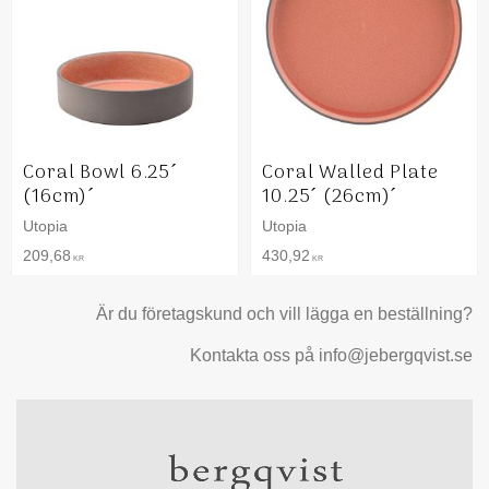
Coral Bowl 6.25´
Coral Walled Plate
(16cm)´
10.25´ (26cm)´
Utopia
Utopia
209,68
430,92
KR
KR
Är du företagskund och vill lägga en beställning?
Kontakta oss på info@jebergqvist.se