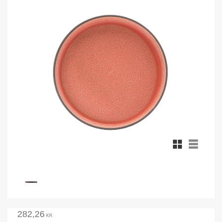
Rutnätsvy
Listvy
282,26
KR