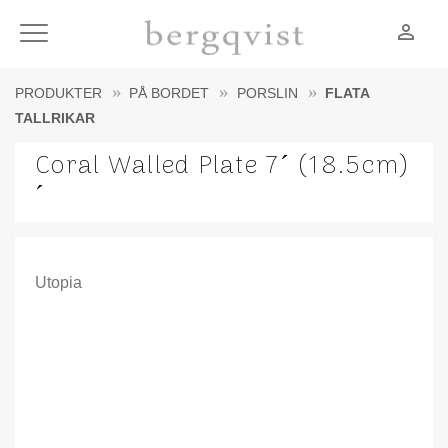
person_outline
Meny
PRODUKTER
PÅ BORDET
PORSLIN
FLATA
TALLRIKAR
Coral Walled Plate 7´ (18.5cm)
´
Utopia