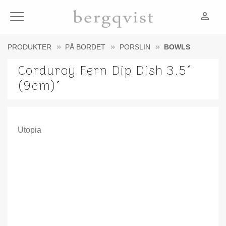
person_outline
Meny
PRODUKTER
PÅ BORDET
PORSLIN
BOWLS
Corduroy Fern Dip Dish 3.5´
(9cm)´
Utopia