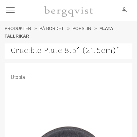
person_outline
Meny
PRODUKTER
PÅ BORDET
PORSLIN
FLATA
TALLRIKAR
Crucible Plate 8.5´ (21.5cm)´
Utopia