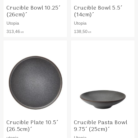
Crucible Bowl 10.25´
Crucible Bowl 5.5´
(26cm)´
(14cm)´
Utopia
Utopia
313,46
138,50
KR
KR
Crucible Plate 10.5´
Crucible Pasta Bowl
(26.5cm)´
9.75´ (25cm)´
utopia
Utopia