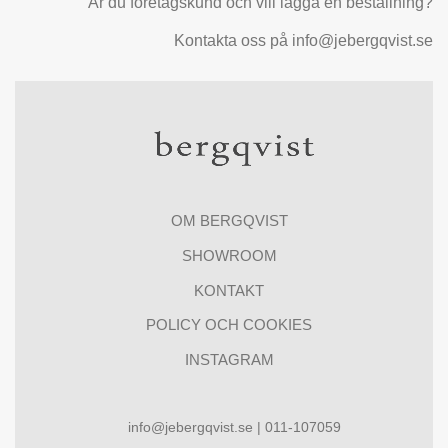
Är du företagskund och vill lägga en beställning?
Kontakta oss på info@jebergqvist.se
OM BERGQVIST
SHOWROOM
KONTAKT
POLICY OCH COOKIES
INSTAGRAM
info@jebergqvist.se | 011-107059