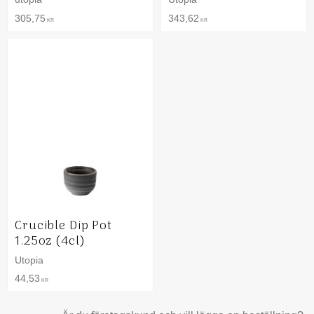
305,75
343,62
KR
KR
Crucible Dip Pot
1.25oz (4cl)
Utopia
44,53
KR