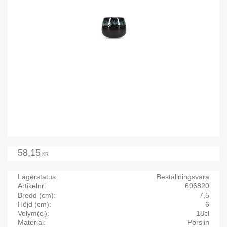
58,15
KR
Lagerstatus
Beställningsvara
Artikelnr
606820
Bredd (cm)
7,5
Höjd (cm)
6
Volym(cl)
18cl
Material
Porslin