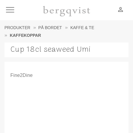
person_outline
Meny
PRODUKTER
PÅ BORDET
KAFFE & TE
KAFFEKOPPAR
Cup 18cl seaweed Umi
Fine2Dine