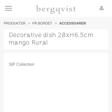
person_outline
Meny
PRODUKTER
PÅ BORDET
ACCESSOARER
Decorative dish 28xH6,5cm
mango Rural
S|P Collection