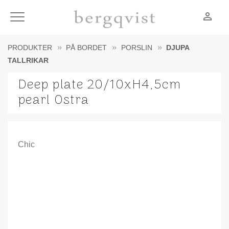
person_outline
Meny
PRODUKTER
PÅ BORDET
PORSLIN
DJUPA
TALLRIKAR
Deep plate 20/10xH4,5cm
pearl Ostra
Chic