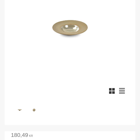
Rutnätsvy
Listvy
180,49
KR