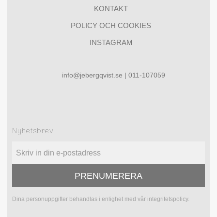
KONTAKT
POLICY OCH COOKIES
INSTAGRAM
info@jebergqvist.se | 011-107059
Nyhetsbrev
PRENUMERERA
Dina personuppgifter behandlas i enlighet med vår
integritetspolicy
.