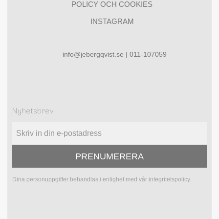
POLICY OCH COOKIES
INSTAGRAM
info@jebergqvist.se | 011-107059
Nyhetsbrev
PRENUMERERA
Dina personuppgifter behandlas i enlighet med vår
integritetspolicy
.