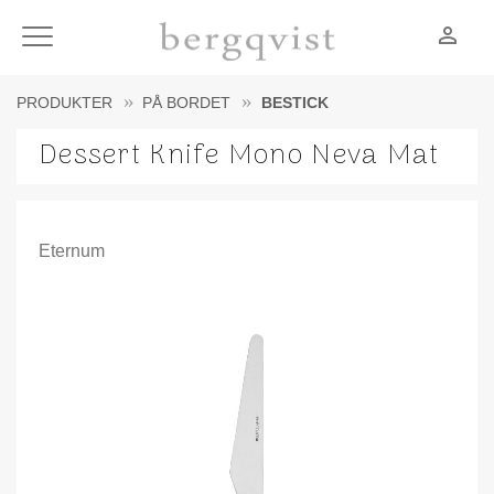
person_outline
Meny
PRODUKTER
PÅ BORDET
BESTICK
Dessert Knife Mono Neva Mat
Eternum