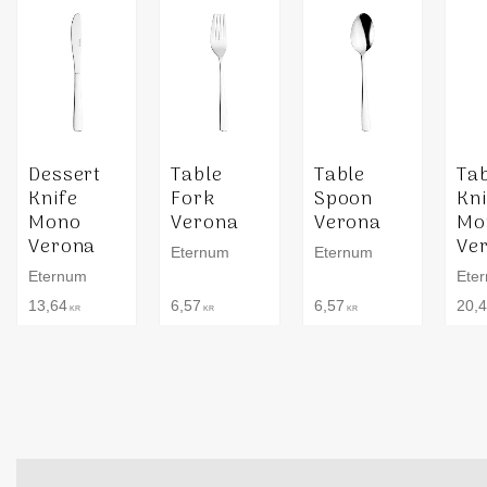
Dessert
Table
Table
Ta
Knife
Fork
Spoon
Kni
Mono
Verona
Verona
Mo
Verona
Ve
Eternum
Eternum
Eternum
Ete
13,64
6,57
6,57
20,
KR
KR
KR