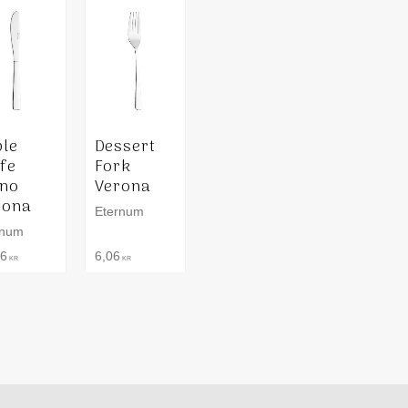
ble
Dessert
fe
Fork
no
Verona
rona
Eternum
rnum
46
6,06
KR
KR