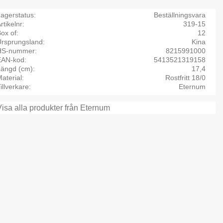
agerstatus
Beställningsvara
rtikelnr
319-15
ox of
12
Ursprungsland
Kina
HS-nummer
8215991000
EAN-kod
5413521319158
Längd (cm)
17,4
aterial
Rostfritt 18/0
illverkare
Eternum
Visa alla produkter från Eternum