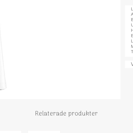
L
A
B
M
T
Relaterade produkter