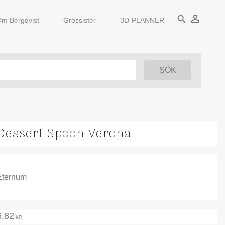
person_outline
search
m Bergqvist
Grossister
3D-PLANNER
Dessert Spoon Verona
Eternum
6,82
KR