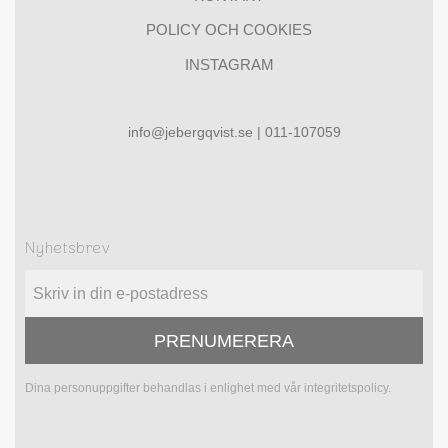
POLICY OCH COOKIES
INSTAGRAM
info@jebergqvist.se | 011-107059
Nyhetsbrev
PRENUMERERA
Dina personuppgifter behandlas i enlighet med vår
integritetspolicy
.