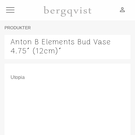
person_outline
Meny
PRODUKTER
Anton B Elements Bud Vase
4.75´ (12cm)´
Utopia