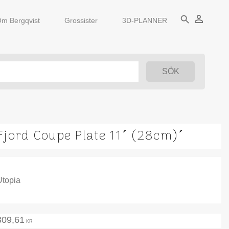
person_outline
search
m Bergqvist
Grossister
3D-PLANNER
Fjord Coupe Plate 11´ (28cm)´
Utopia
309,61
KR