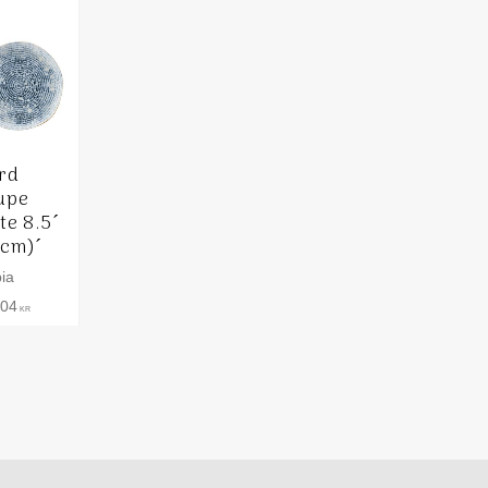
rd
upe
te 8.5´
2cm)´
ia
,04
KR