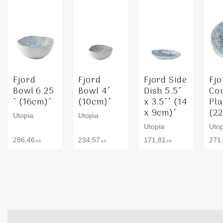
Fjord
Fjord
Fjord Side
Fjo
Bowl 6.25
Bowl 4´
Dish 5.5´
Co
´ (16cm)´
(10cm)´
x 3.5´´ (14
Pla
x 9cm)´
(2
Utopia
Utopia
Utopia
Utop
286,46
234,57
171,81
271
KR
KR
KR