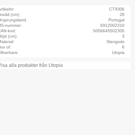
rtikelnr
CT9306
Bredd (cm)
28
Ursprungsland
Portugal
HS-nummer
6912002310
EAN-kod
5056645502305
öjd (cm)
3
aterial
Stengods
ox of
6
illverkare
Utopia
Visa alla produkter från Utopia