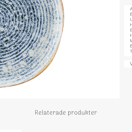
A
H
M
B
T
Relaterade produkter