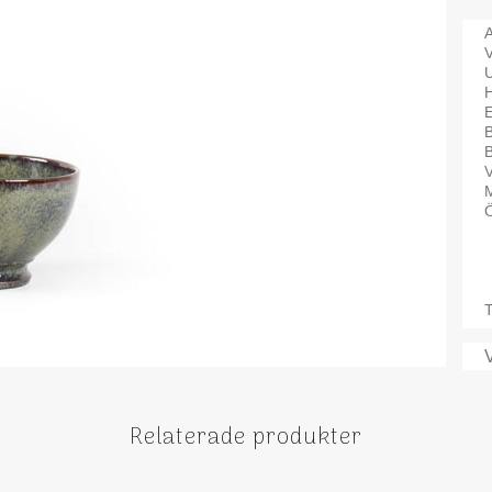
A
V
B
V
M
Ö
T
Relaterade produkter