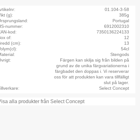
rtikelnr
01.104-3-58
ikt (g)
385g
Ursprungsland
Portugal
HS-nummer
6912002310
EAN-kod
7350136224133
ox of
12
Bredd (cm)
13
olym(cl)
54cl
aterial
Stengods
vrigt
Färgen kan skilja sig från bilden på
grund av de unika färgvariationerna i
färgbadet den doppas i. Vi reserverar
oss för att produkten kan vara tillfälligt
slut på lager.
illverkare
Select Concept
Visa alla produkter från Select Concept