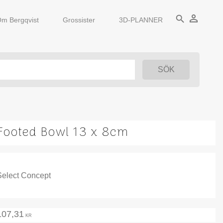
person_outline
search
m Bergqvist
Grossister
3D-PLANNER
Footed Bowl 13 x 8cm
Select Concept
107,31
KR