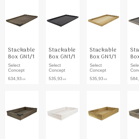
Stackable
Stackable
Stackable
St
Box GN1/1
Box GN1/1
Box GN1/1
Bo
Select
Select
Select
Sele
Concept
Concept
Concept
Con
634,93
535,93
535,93
584
KR
KR
KR