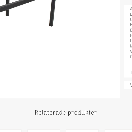
A
H
M
V
Ö
T
Relaterade produkter