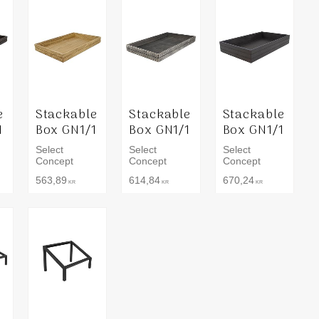
e
Stackable
Stackable
Stackable
1
Box GN1/1
Box GN1/1
Box GN1/1
Select
Select
Select
Concept
Concept
Concept
563,89
614,84
670,24
KR
KR
KR