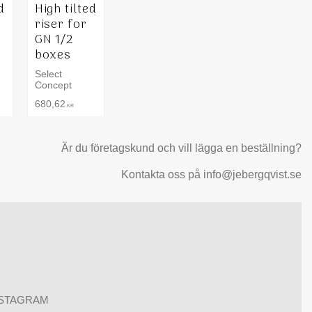
d
High tilted
riser for
GN 1/2
boxes
Select
Concept
680,62
KR
Är du företagskund och vill lägga en beställning?
Kontakta oss på info@jebergqvist.se
NSTAGRAM