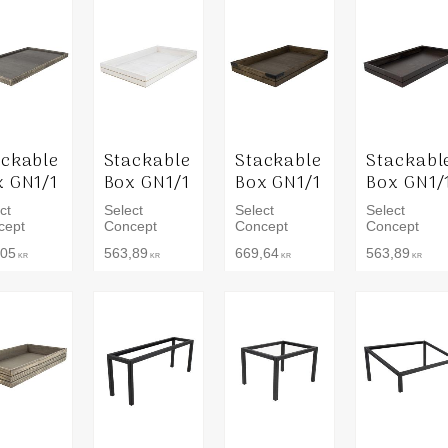
ackable
Stackable
Stackable
Stackabl
x GN1/1
Box GN1/1
Box GN1/1
Box GN1/
ct
Select
Select
Select
cept
Concept
Concept
Concept
,05
563,89
669,64
563,89
KR
KR
KR
KR