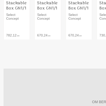
Stackable
Stackable
Stackable
St
Box GN1/1
Box GN1/1
Box GN1/1
Bo
Select
Select
Select
Sele
Concept
Concept
Concept
Con
782,12
670,24
670,24
730
KR
KR
KR
OM BER