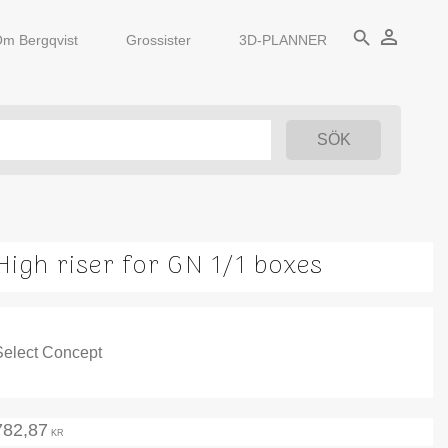
person_outline
search
m Bergqvist
Grossister
3D-PLANNER
High riser for GN 1/1 boxes
Select Concept
782,87
KR