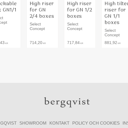
ackable
High riser
High riser
High tilte
x GN1/1
for GN
for GN 1/2
riser for
2/4 boxes
boxes
GN 1/1
ct
boxes
cept
Select
Select
Concept
Concept
Select
Concept
,43
714,20
717,84
881,92
KR
KR
KR
KR
GQVIST
SHOWROOM
KONTAKT
POLICY OCH COOKIES
I