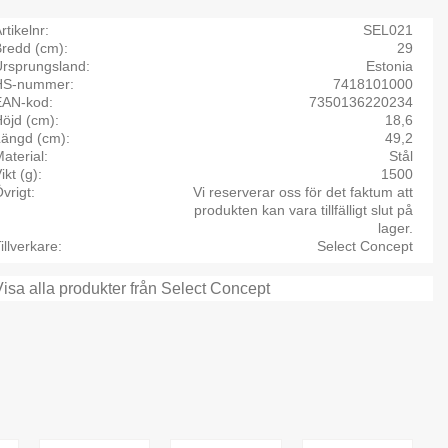
rtikelnr
SEL021
Bredd (cm)
29
Ursprungsland
Estonia
HS-nummer
7418101000
EAN-kod
7350136220234
öjd (cm)
18,6
Längd (cm)
49,2
aterial
Stål
ikt (g)
1500
vrigt
Vi reserverar oss för det faktum att
produkten kan vara tillfälligt slut på
lager.
illverkare
Select Concept
Visa alla produkter från Select Concept