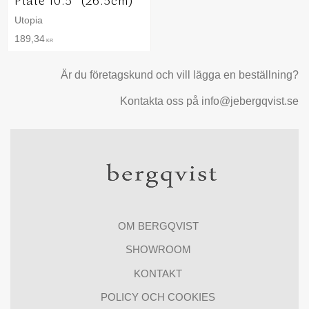
Plate 10.5´ (26.5cm)´
Utopia
189,34
KR
Är du företagskund och vill lägga en beställning?
Kontakta oss på info@jebergqvist.se
OM BERGQVIST
SHOWROOM
KONTAKT
POLICY OCH COOKIES