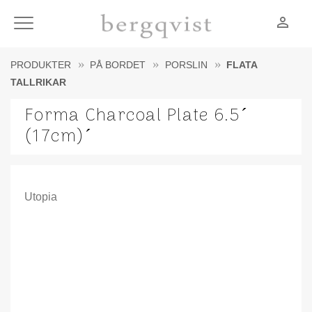
person_outline
Meny
PRODUKTER
PÅ BORDET
PORSLIN
FLATA
TALLRIKAR
Forma Charcoal Plate 6.5´
(17cm)´
Utopia