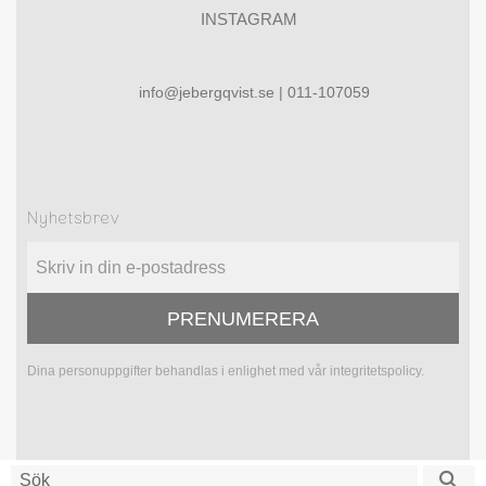
INSTAGRAM
info@jebergqvist.se | 011-107059
Nyhetsbrev
PRENUMERERA
Dina personuppgifter behandlas i enlighet med vår
integritetspolicy
.