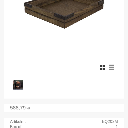
Rutnätsvy
Listvy
588,79
KR
Artikelnr
BQ202M
Box of
1