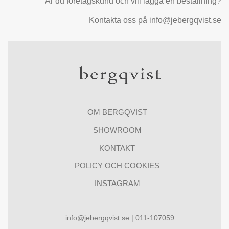
Är du företagskund och vill lägga en beställning?
Kontakta oss på info@jebergqvist.se
OM BERGQVIST
SHOWROOM
KONTAKT
POLICY OCH COOKIES
INSTAGRAM
info@jebergqvist.se | 011-107059