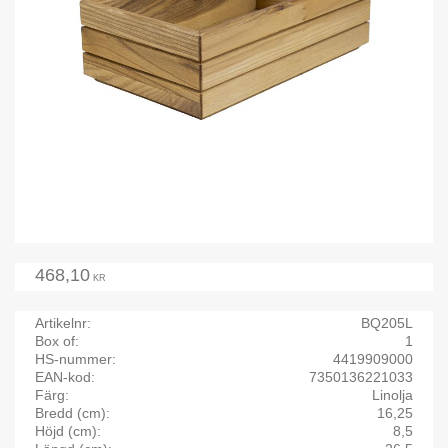
468,10
KR
Artikelnr
BQ205L
Box of
1
HS-nummer
4419909000
EAN-kod
7350136221033
Färg
Linolja
Bredd (cm)
16,25
Höjd (cm)
8,5