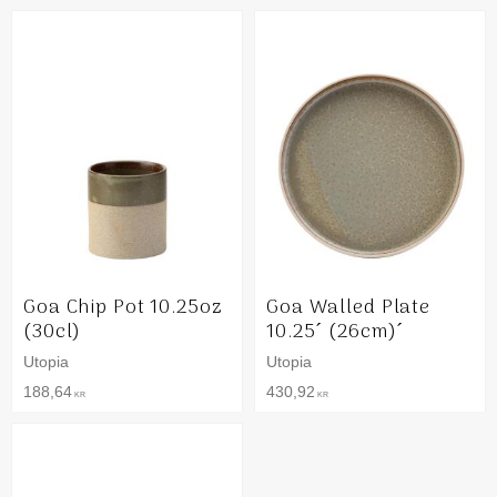
Goa Chip Pot 10.25oz
Goa Walled Plate
(30cl)
10.25´ (26cm)´
Utopia
Utopia
188,64
430,92
KR
KR