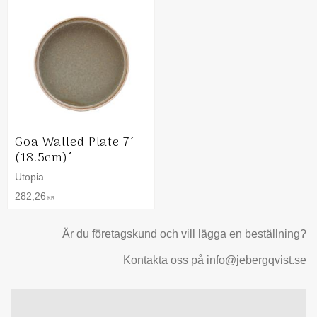
Goa Walled Plate 7´
(18.5cm)´
Utopia
282,26
KR
Är du företagskund och vill lägga en beställning?
Kontakta oss på info@jebergqvist.se