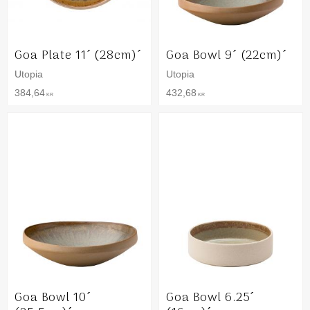
Goa Plate 11´ (28cm)´
Goa Bowl 9´ (22cm)´
Utopia
Utopia
384,64
432,68
KR
KR
Goa Bowl 10´
Goa Bowl 6.25´