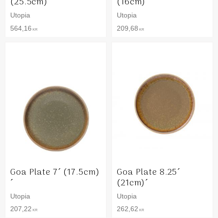
(25.5cm)´
(16cm)´
Utopia
Utopia
564,16
209,68
KR
KR
Goa Plate 7´ (17.5cm)
Goa Plate 8.25´
´
(21cm)´
Utopia
Utopia
207,22
262,62
KR
KR