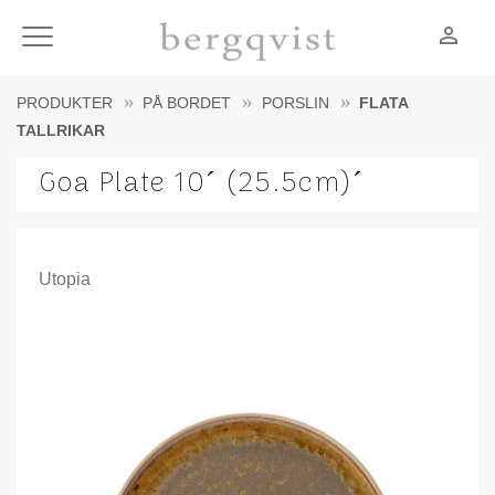
person_outline
Meny
PRODUKTER
PÅ BORDET
PORSLIN
FLATA
TALLRIKAR
Goa Plate 10´ (25.5cm)´
Utopia