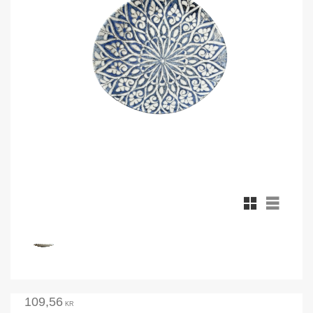
Rutnätsvy
Listvy
109,56
KR