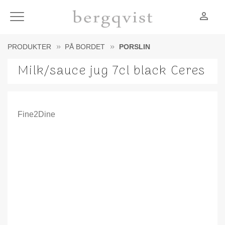
person_outline
Meny
PRODUKTER
PÅ BORDET
PORSLIN
Milk/sauce jug 7cl black Ceres
Fine2Dine