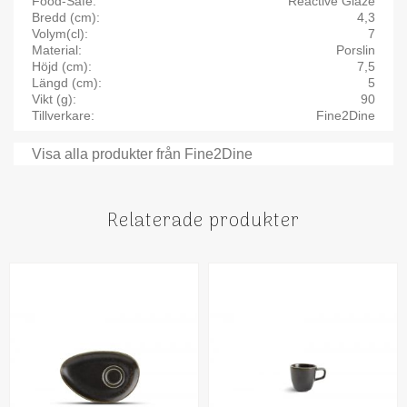
Food-Safe
Reactive Glaze
Bredd (cm)
4,3
Volym(cl)
7
Material
Porslin
Höjd (cm)
7,5
Längd (cm)
5
Vikt (g)
90
Tillverkare
Fine2Dine
Visa alla produkter från Fine2Dine
Relaterade produkter