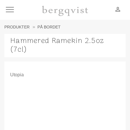
person_outline
Meny
PRODUKTER
PÅ BORDET
Hammered Ramekin 2.5oz
(7cl)
Utopia