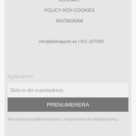
POLICY OCH COOKIES
INSTAGRAM
info@jebergqvist.se | 011-107059
Nyhetsbrev
PRENUMERERA
Dina personuppgifter behandlas i enlighet med vår
integritetspolicy
.