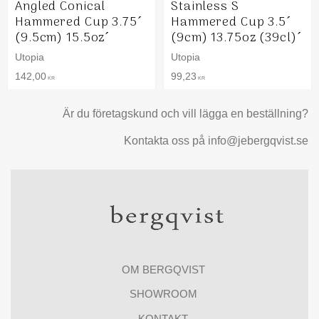
Angled Conical
Stainless S
Hammered Cup 3.75´
Hammered Cup 3.5´
(9.5cm) 15.5oz´
(9cm) 13.75oz (39cl)´
Utopia
Utopia
142,00
99,23
KR
KR
Är du företagskund och vill lägga en beställning?
Kontakta oss på info@jebergqvist.se
OM BERGQVIST
SHOWROOM
KONTAKT