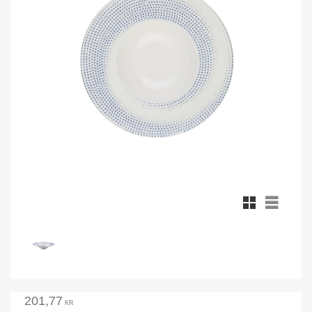
Rutnätsvy
Listvy
201,77
KR