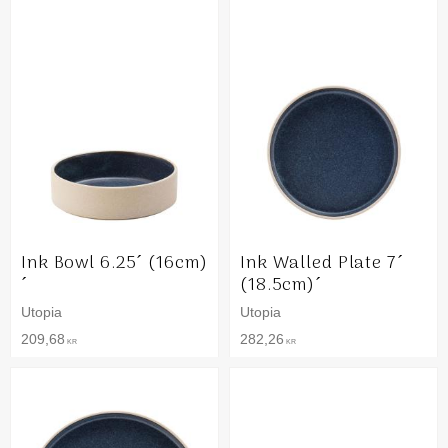
Ink Bowl 6.25´ (16cm)
Ink Walled Plate 7´
´
(18.5cm)´
Utopia
Utopia
209,68
282,26
KR
KR