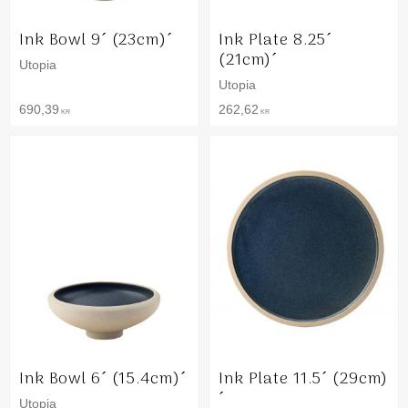
Ink Bowl 9´ (23cm)´
Ink Plate 8.25´
(21cm)´
Utopia
Utopia
690,39
262,62
KR
KR
Ink Bowl 6´ (15.4cm)´
Ink Plate 11.5´ (29cm)
´
Utopia