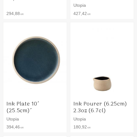
Utopia
294,88
427,42
KR
KR
Ink Plate 10´
Ink Pourer (6.25cm)
(25.5cm)´
2.3oz (6.7cl)
Utopia
Utopia
394,46
180,92
KR
KR