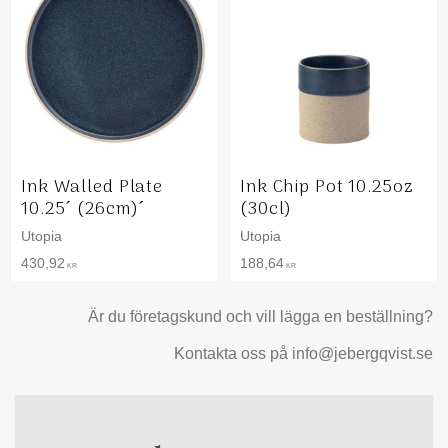
Ink Walled Plate
Ink Chip Pot 10.25oz
10.25´ (26cm)´
(30cl)
Utopia
Utopia
430,92
188,64
KR
KR
Är du företagskund och vill lägga en beställning?
Kontakta oss på info@jebergqvist.se