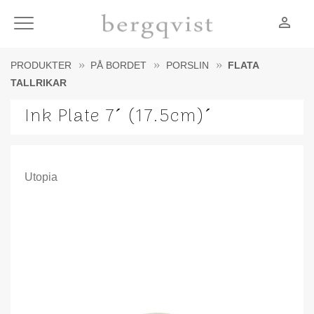
person_outline
Meny
PRODUKTER
PÅ BORDET
PORSLIN
FLATA
TALLRIKAR
Ink Plate 7´ (17.5cm)´
Utopia