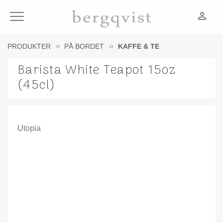
person_outline
Meny
PRODUKTER
PÅ BORDET
KAFFE & TE
Barista White Teapot 15oz
(45cl)
Utopia