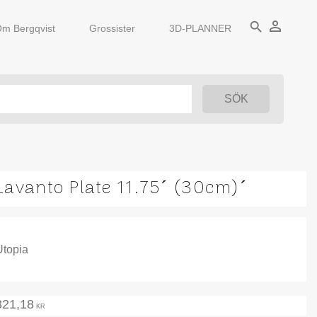
person_outline
search
m Bergqvist
Grossister
3D-PLANNER
Lavanto Plate 11.75´ (30cm)´
Utopia
321,18
KR