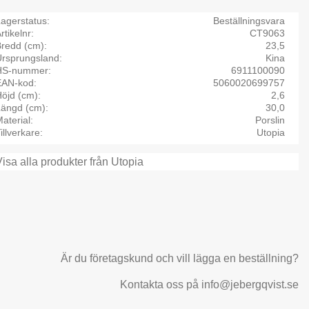
agerstatus
Beställningsvara
rtikelnr
CT9063
Bredd (cm)
23,5
Ursprungsland
Kina
HS-nummer
6911100090
EAN-kod
5060020699757
öjd (cm)
2,6
Längd (cm)
30,0
aterial
Porslin
illverkare
Utopia
Visa alla produkter från Utopia
Är du företagskund och vill lägga en beställning?
Kontakta oss på info@jebergqvist.se