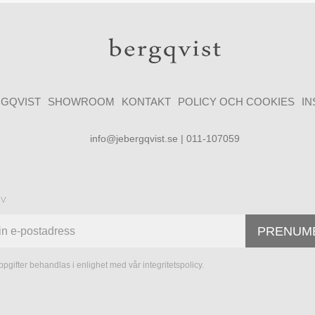
GQVIST
SHOWROOM
KONTAKT
POLICY OCH COOKIES
I
info@jebergqvist.se | 011-107059
ev
PRENUM
pgifter behandlas i enlighet med vår
integritetspolicy
.