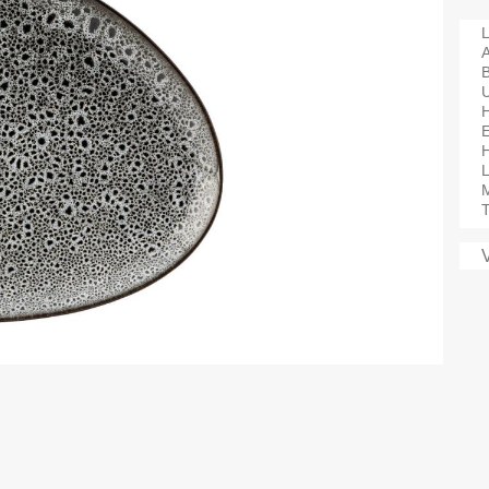
L
A
H
M
T